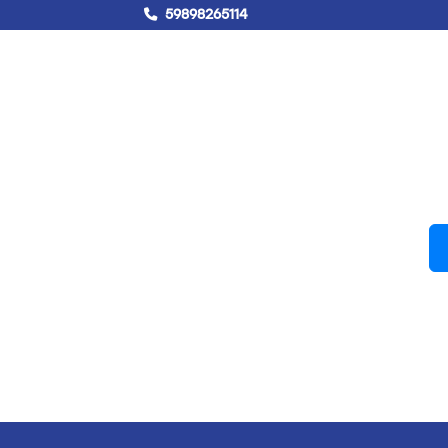
59898265114
!Hablemos!
Buscar
Campus virtual