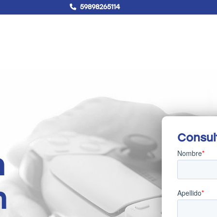
59898265114
!Hablemos!
Buscar
Campus virtual
Consul
n
n