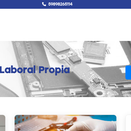
59898265114
!Hablemos!
Buscar
Campus virtual
Laboral Propia