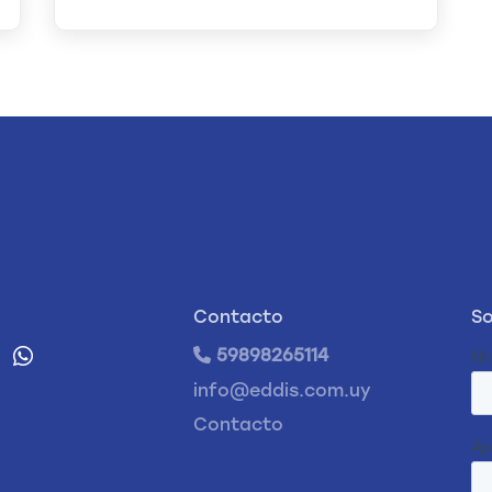
Contacto
So
59898265114
info@eddis.com.uy
Contacto